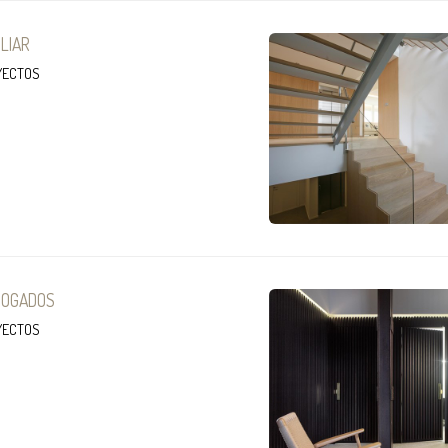
ILIAR
YECTOS
Boiro
BOGADOS
YECTOS